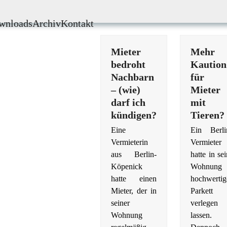
wnloads
Archiv
Kontakt
Mieter
Mehr
bedroht
Kaution
Nachbarn
für
– (wie)
Mieter
darf ich
mit
kündigen?
Tieren?
Eine
Ein Berli
Vermieterin
Vermieter
aus Berlin-
hatte in se
Köpenick
Wohnung
hatte einen
hochwertig
Mieter, der in
Parkett
seiner
verlegen
Wohnung
lassen.