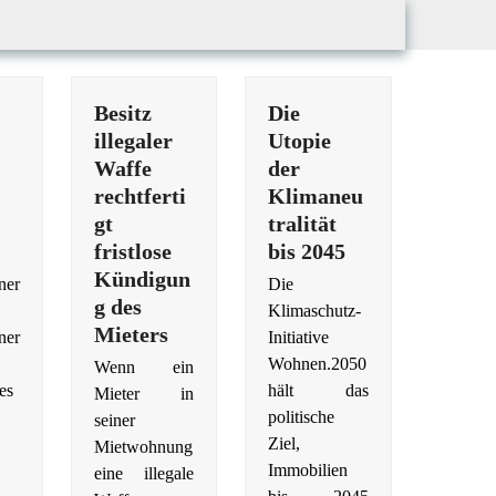
Besitz
Die
illegaler
Utopie
Waffe
der
rechtferti
Klimaneu
gt
tralität
fristlose
bis 2045
Kündigun
ner
Die
g des
Klimaschutz-
Mieters
iner
Initiative
Wohnen.2050
Wenn ein
es
hält das
Mieter in
politische
seiner
Ziel,
Mietwohnung
Immobilien
eine illegale