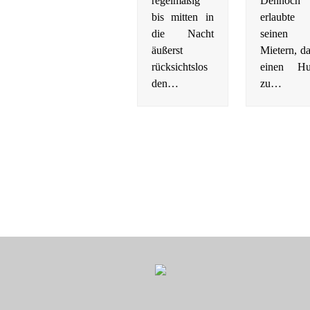
regelmäßig
Dennoch
bis mitten in
erlaubte
die Nacht
seinen
äußerst
Mietern, da
rücksichtslos
einen H
den…
zu…