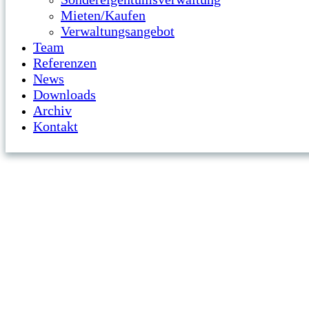
Mieten/Kaufen
Verwaltungsangebot
Team
Referenzen
News
Downloads
Archiv
Kontakt
Open
Close
mobile
mobile
menu
menu