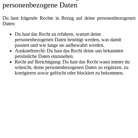
personenbezogene Daten
Du hast folgende Rechte in Bezug auf deine personenbezogenen
Daten:
Du hast das Recht zu erfahren, warum deine
personenbezogenen Daten benötigt werden, was damit
passiert und wie lange sie aufbewahrt werden.
Auskunftsrecht: Du hast das Recht deine uns bekannten
persönliche Daten einzusehen.
Recht auf Berichtigung: Du hast das Recht wann immer du
wünscht, deine personenbezogenen Daten zu ergänzen, zu
korrigieren sowie gelöscht oder blockiert zu bekommen.
Wenn du uns deine Einwilligung zur Verarbeitung deiner
Daten erteilst, hast du das Recht diese Einwilligung zu
widerrufen und deine personenbezogenen Daten löschen zu
lassen.
Recht auf Datenübertragbarkeit: Du hast das Recht, alle deine
personenbezogenen Daten von dem für die Verarbeitung
Verantwortlichen anzufordern und sie vollständig an einen
anderen für die Verarbeitung Verantwortlichen zu übermitteln.
Widerspruchsrecht: Du kannst der Verarbeitung deiner Daten
widersprechen. Wir entsprechen dem, es sei denn es gibt
berechtigte Gründe für die Verarbeitung.